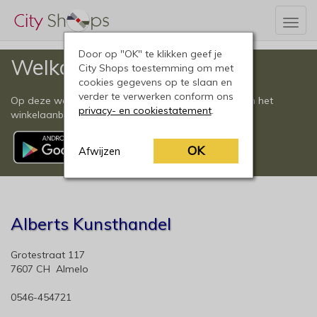
Togg
navig
Door op "OK" te klikken geef je
Welkom
City Shops toestemming om met
cookies gegevens op te slaan en
verder te verwerken conform ons
Op deze website vindt u een compleet overzicht van het
privacy- en cookiestatement
.
winkelaanbod in Almelo en omgeving.
OK
Afwijzen
Alberts Kunsthandel
Grotestraat 117
7607 CH Almelo
0546-454721