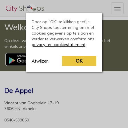
Togg
navig
Door op "OK" te klikken geef je
Welkom
City Shops toestemming om met
cookies gegevens op te slaan en
verder te verwerken conform ons
Op deze website vindt u een compleet overzicht van het
privacy- en cookiestatement
.
winkelaanbod in Almelo en omgeving.
OK
Afwijzen
De Appel
Vincent van Goghplein 17-19
7606 HN Almelo
0546-539050