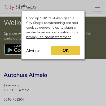
Togg
navig
Door op "OK" te klikken geef je
Welkom
City Shops toestemming om met
cookies gegevens op te slaan en
verder te verwerken conform ons
Op deze website vindt u een compleet overzicht van het
privacy- en cookiestatement
.
winkelaanbod in Almelo en omgeving.
OK
Afwijzen
Autohuis Almelo
Jollesweg 3
7602 CZ Almelo
0546-751204