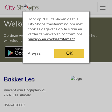
Togg
navig
Door op "OK" te klikken geef je
Welkom
City Shops toestemming om met
cookies gegevens op te slaan en
verder te verwerken conform ons
Op deze website vindt u een compleet overzicht van het
privacy- en cookiestatement
.
winkelaanbod in Almelo en omgeving.
OK
Afwijzen
Bakker Leo
Vincent van Goghplein 21
7607 HN Almelo
0546-828863