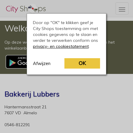
Togg
navig
Door op "OK" te klikken geef je
Welkom
City Shops toestemming om met
cookies gegevens op te slaan en
verder te verwerken conform ons
Op deze website vindt u een compleet overzicht van het
privacy- en cookiestatement
.
winkelaanbod in Almelo en omgeving.
OK
Afwijzen
Bakkerij Lubbers
Hantermansstraat 21
7607 VD Almelo
0546-812291