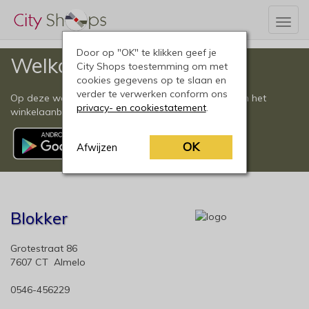
Togg
navig
Door op "OK" te klikken geef je
Welkom
City Shops toestemming om met
cookies gegevens op te slaan en
verder te verwerken conform ons
Op deze website vindt u een compleet overzicht van het
privacy- en cookiestatement
.
winkelaanbod in Almelo en omgeving.
OK
Afwijzen
Blokker
Grotestraat 86
7607 CT Almelo
0546-456229