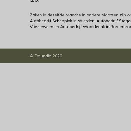
MAX
.
Zaken in dezelfde branche in andere plaatsen zijn
Autobedrijf Scheppink in Wierden
,
Autobedrijf Stege
Vriezenveen
en
Autobedrijf Woolderink in Bornerbro
©
Emundio
2026