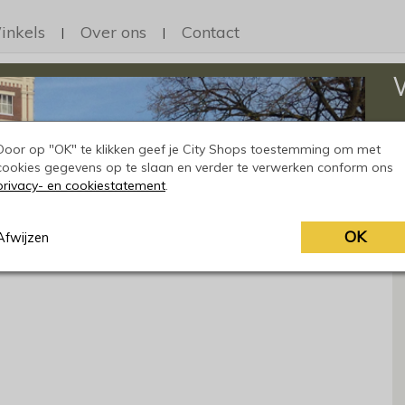
inkels
Over ons
Contact
|
|
Op
h
Door op "OK" te klikken geef je City Shops toestemming om met
cookies gegevens op te slaan en verder te verwerken conform ons
privacy- en cookiestatement
.
OK
Afwijzen