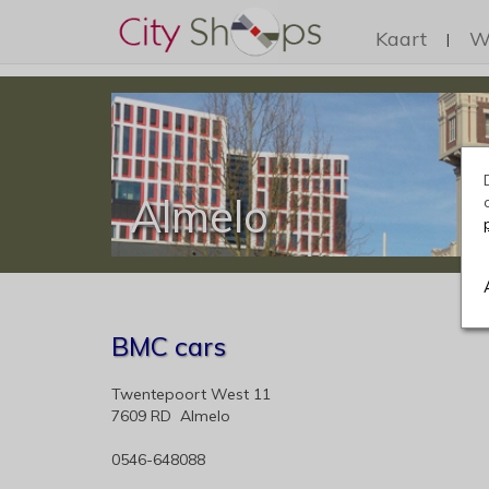
Kaart
W
|
Almelo
BMC cars
Twentepoort West 11
7609 RD Almelo
0546-648088