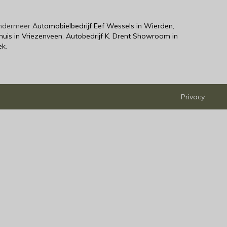
 ondermeer
Automobielbedrijf Eef Wessels in Wierden
,
huis in Vriezenveen
,
Autobedrijf K. Drent Showroom in
ek
.
Privacy