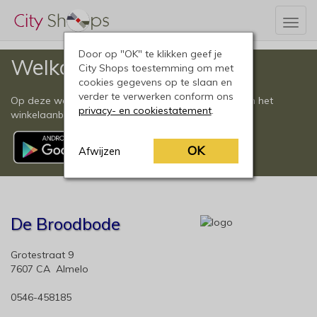
Togg
navig
Door op "OK" te klikken geef je
Welkom
City Shops toestemming om met
cookies gegevens op te slaan en
verder te verwerken conform ons
Op deze website vindt u een compleet overzicht van het
privacy- en cookiestatement
.
winkelaanbod in Almelo en omgeving.
OK
Afwijzen
De Broodbode
Grotestraat 9
7607 CA Almelo
0546-458185