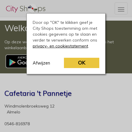
Togg
navig
Door op "OK" te klikken geef je
Welkom
City Shops toestemming om met
cookies gegevens op te slaan en
verder te verwerken conform ons
Op deze website vindt u een compleet overzicht van het
privacy- en cookiestatement
.
winkelaanbod in Almelo en omgeving.
OK
Afwijzen
Cafetaria 't Pannetje
Windmolenbroeksweg 12
Almelo
0546-816978