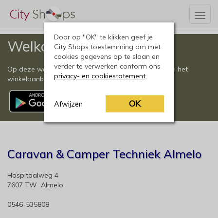
Togg
navig
Door op "OK" te klikken geef je
Welkom
City Shops toestemming om met
cookies gegevens op te slaan en
verder te verwerken conform ons
Op deze website vindt u een compleet overzicht van het
privacy- en cookiestatement
.
winkelaanbod in Almelo en omgeving.
OK
Afwijzen
Caravan & Camper Techniek Almelo
Hospitaalweg 4
7607 TW Almelo
0546-535808