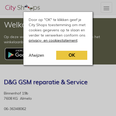
Togg
navig
Door op "OK" te klikken geef je
Welkom
City Shops toestemming om met
cookies gegevens op te slaan en
verder te verwerken conform ons
Op deze website vindt u een compleet overzicht van het
privacy- en cookiestatement
.
winkelaanbod in Almelo en omgeving.
OK
Afwijzen
D&G GSM reparatie & Service
Binnenhof 19b
7608 KG Almelo
06-36348062