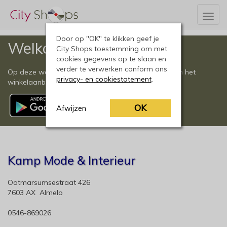
Togg
navig
Door op "OK" te klikken geef je
Welkom
City Shops toestemming om met
cookies gegevens op te slaan en
verder te verwerken conform ons
Op deze website vindt u een compleet overzicht van het
privacy- en cookiestatement
.
winkelaanbod in Almelo en omgeving.
OK
Afwijzen
Kamp Mode & Interieur
Ootmarsumsestraat 426
7603 AX Almelo
0546-869026