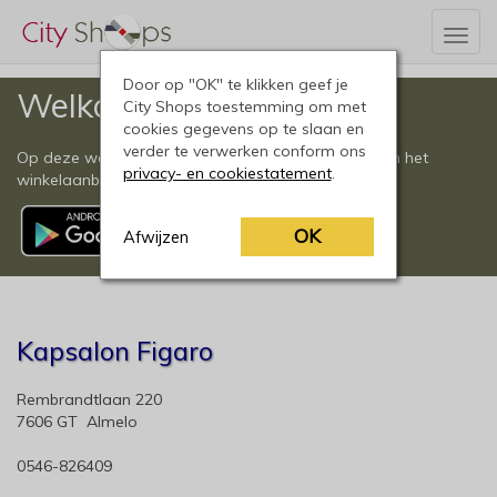
Togg
navig
Door op "OK" te klikken geef je
Welkom
City Shops toestemming om met
cookies gegevens op te slaan en
verder te verwerken conform ons
Op deze website vindt u een compleet overzicht van het
privacy- en cookiestatement
.
winkelaanbod in Almelo en omgeving.
OK
Afwijzen
Kapsalon Figaro
Rembrandtlaan 220
7606 GT Almelo
0546-826409