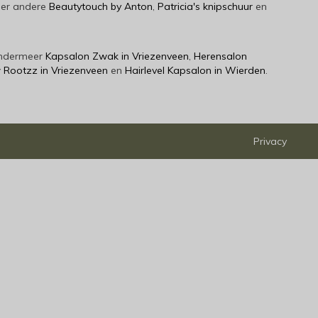
der andere
Beautytouch by Anton
,
Patricia's knipschuur
en
 ondermeer
Kapsalon Zwak in Vriezenveen
,
Herensalon
Rootzz in Vriezenveen
en
Hairlevel Kapsalon in Wierden
.
Privacy