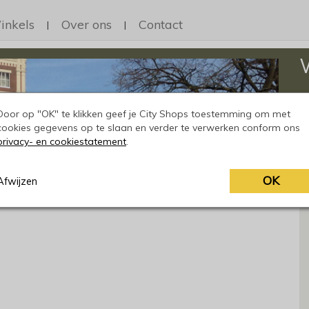
inkels
Over ons
Contact
|
|
Op
h
Door op "OK" te klikken geef je City Shops toestemming om met
cookies gegevens op te slaan en verder te verwerken conform ons
privacy- en cookiestatement
.
OK
Afwijzen