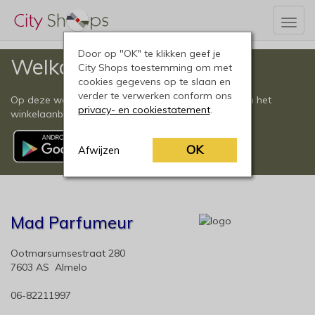
Togg
navig
Door op "OK" te klikken geef je
Welkom
City Shops toestemming om met
cookies gegevens op te slaan en
verder te verwerken conform ons
Op deze website vindt u een compleet overzicht van het
privacy- en cookiestatement
.
winkelaanbod in Almelo en omgeving.
OK
Afwijzen
Mad Parfumeur
Ootmarsumsestraat 280
7603 AS Almelo
06-82211997