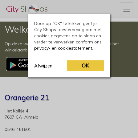
Togg
navig
Door op "OK" te klikken geef je
Welkom
City Shops toestemming om met
cookies gegevens op te slaan en
verder te verwerken conform ons
Op deze website vindt u een compleet overzicht van het
privacy- en cookiestatement
.
winkelaanbod in Almelo en omgeving.
OK
Afwijzen
Orangerie 21
Het Kolkje 4
7607 CA Almelo
0546-451601