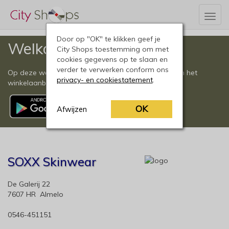
Togg
navig
Door op "OK" te klikken geef je
Welkom
City Shops toestemming om met
cookies gegevens op te slaan en
verder te verwerken conform ons
Op deze website vindt u een compleet overzicht van het
privacy- en cookiestatement
.
winkelaanbod in Almelo en omgeving.
OK
Afwijzen
SOXX Skinwear
De Galerij 22
7607 HR Almelo
0546-451151