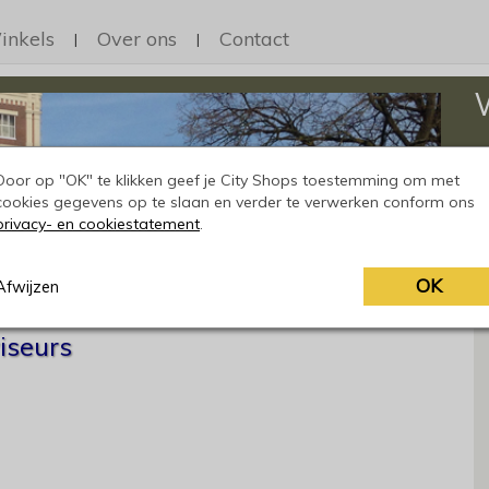
inkels
Over ons
Contact
|
|
Op
h
Door op "OK" te klikken geef je City Shops toestemming om met
cookies gegevens op te slaan en verder te verwerken conform ons
privacy- en cookiestatement
.
OK
Afwijzen
iseurs