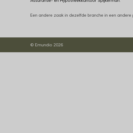
Assurantie- en Hypotheekkantoor Spijkerman
.
Een andere zaak in dezelfde branche in een andere 
©
Emundio
2026