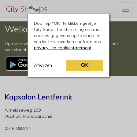
Togg
navig
Door op "OK" te klikken geef je
Welkom
City Shops toestemming om met
cookies gegevens op te slaan en
verder te verwerken conform ons
Op deze website vindt u een compleet overzicht van het
privacy- en cookiestatement
.
winkelaanbod in Mariaparochie en omgeving.
OK
Afwijzen
Kapsalon Lentferink
Almeloseweg 199
7614 LA Mariaparochie
0546-868724