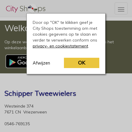
Togg
navig
Door op "OK" te klikken geef je
Welkom
City Shops toestemming om met
cookies gegevens op te slaan en
verder te verwerken conform ons
Op deze website vindt u een compleet overzicht van het
privacy- en cookiestatement
.
winkelaanbod in Vriezenveen en omgeving.
OK
Afwijzen
Schipper Tweewielers
Westeinde 374
7671 CN Vriezenveen
0546-769135