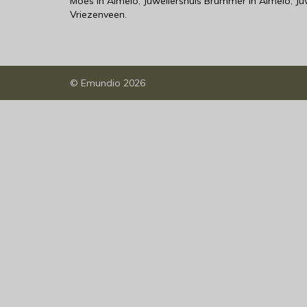
Moes in Almelo
,
Juweliershuis Brummer in Almelo
,
Ju
Vriezenveen
.
©
Emundio
2026