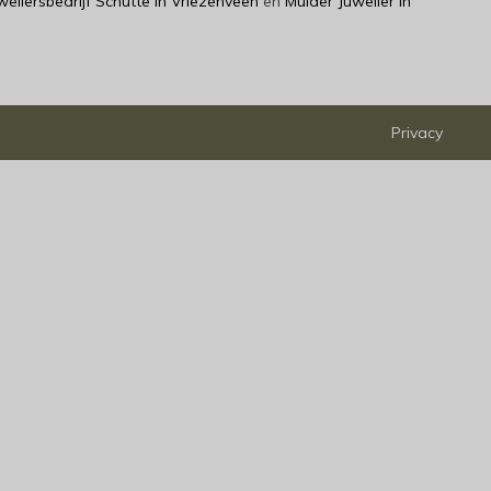
weliersbedrijf Schutte in Vriezenveen
en
Mulder Juwelier in
Privacy