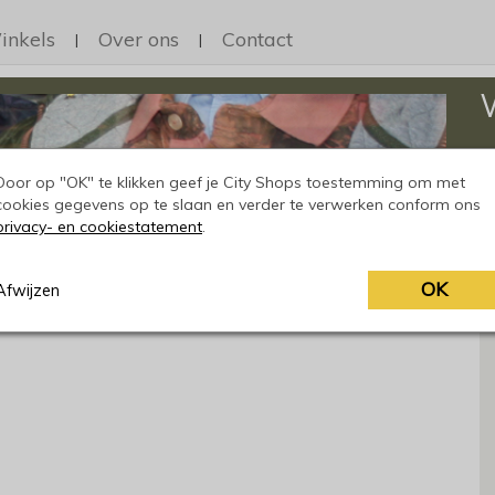
inkels
Over ons
Contact
|
|
Op
h
Door op "OK" te klikken geef je City Shops toestemming om met
cookies gegevens op te slaan en verder te verwerken conform ons
privacy- en cookiestatement
.
OK
Afwijzen