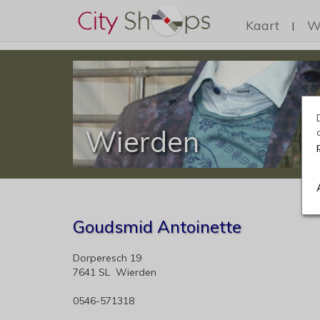
Kaart
W
|
Wierden
Goudsmid Antoinette
Dorperesch 19
7641 SL Wierden
0546-571318