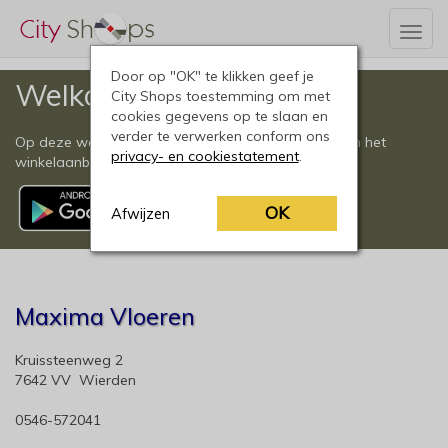
Togg
navig
Door op "OK" te klikken geef je
Welkom
City Shops toestemming om met
cookies gegevens op te slaan en
verder te verwerken conform ons
Op deze website vindt u een compleet overzicht van het
privacy- en cookiestatement
.
winkelaanbod in Wierden en omgeving.
OK
Afwijzen
Maxima Vloeren
Kruissteenweg 2
7642 VV Wierden
0546-572041