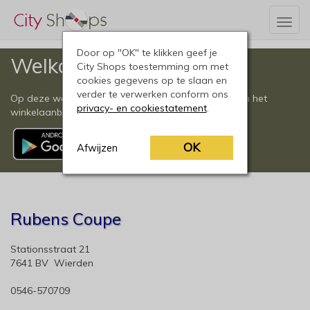
Togg
navig
Door op "OK" te klikken geef je
Welkom
City Shops toestemming om met
cookies gegevens op te slaan en
verder te verwerken conform ons
Op deze website vindt u een compleet overzicht van het
privacy- en cookiestatement
.
winkelaanbod in Wierden en omgeving.
OK
Afwijzen
Rubens Coupe
Stationsstraat 21
7641 BV Wierden
0546-570709