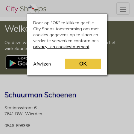
Togg
navig
Door op "OK" te klikken geef je
Welkom
City Shops toestemming om met
cookies gegevens op te slaan en
verder te verwerken conform ons
Op deze website vindt u een compleet overzicht van het
privacy- en cookiestatement
.
winkelaanbod in Wierden en omgeving.
OK
Afwijzen
Schuurman Schoenen
Stationsstraat 6
7641 BW Wierden
0546-898368