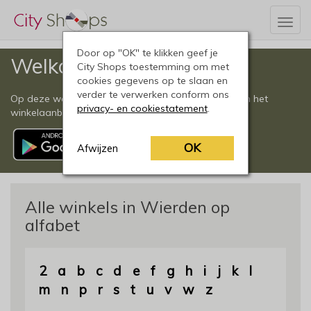
Togg
navig
Door op "OK" te klikken geef je
Welkom
City Shops toestemming om met
cookies gegevens op te slaan en
verder te verwerken conform ons
Op deze website vindt u een compleet overzicht van het
privacy- en cookiestatement
.
winkelaanbod in Wierden en omgeving.
OK
Afwijzen
Alle winkels in Wierden op
alfabet
2
a
b
c
d
e
f
g
h
i
j
k
l
m
n
p
r
s
t
u
v
w
z