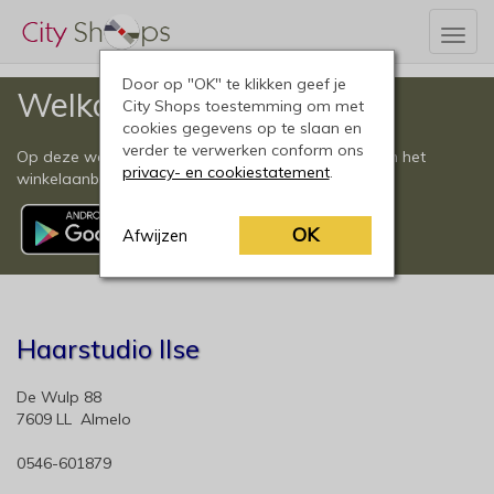
Togg
navig
Door op "OK" te klikken geef je
Welkom
City Shops toestemming om met
cookies gegevens op te slaan en
verder te verwerken conform ons
Op deze website vindt u een compleet overzicht van het
privacy- en cookiestatement
.
winkelaanbod in Almelo en omgeving.
OK
Afwijzen
Haarstudio Ilse
De Wulp 88
7609 LL Almelo
0546-601879