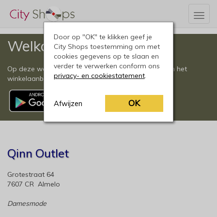
Togg
navig
Door op "OK" te klikken geef je
Welkom
City Shops toestemming om met
cookies gegevens op te slaan en
verder te verwerken conform ons
Op deze website vindt u een compleet overzicht van het
privacy- en cookiestatement
.
winkelaanbod in Almelo en omgeving.
OK
Afwijzen
Qinn Outlet
Grotestraat 64
7607 CR Almelo
Damesmode