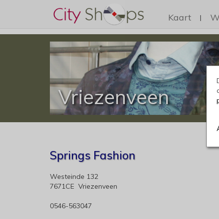
Kaart
W
|
Vriezenveen
Springs Fashion
Westeinde 132
7671CE Vriezenveen
0546-563047