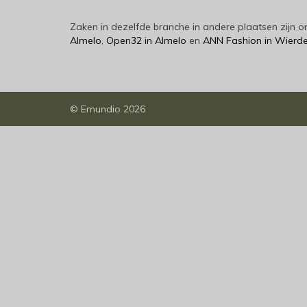
Zaken in dezelfde branche in andere plaatsen zijn
Almelo
,
Open32 in Almelo
en
ANN Fashion in Wierd
©
Emundio
2026