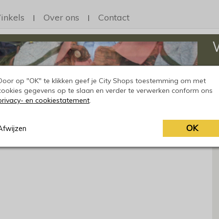
inkels
Over ons
Contact
|
|
Op
h
Door op "OK" te klikken geef je City Shops toestemming om met
cookies gegevens op te slaan en verder te verwerken conform ons
privacy- en cookiestatement
.
OK
Afwijzen