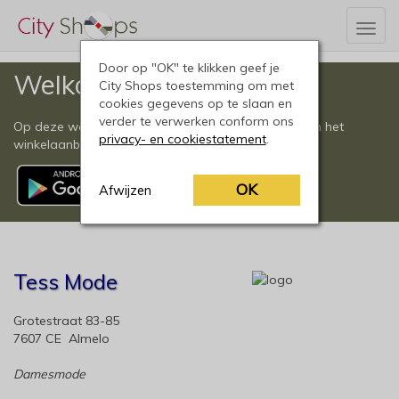
Togg
navig
Door op "OK" te klikken geef je
Welkom
City Shops toestemming om met
cookies gegevens op te slaan en
verder te verwerken conform ons
Op deze website vindt u een compleet overzicht van het
privacy- en cookiestatement
.
winkelaanbod in Almelo en omgeving.
OK
Afwijzen
Tess Mode
Grotestraat 83-85
7607 CE Almelo
Damesmode