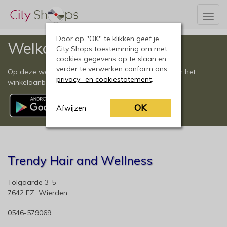
Togg
navig
Door op "OK" te klikken geef je
Welkom
City Shops toestemming om met
cookies gegevens op te slaan en
verder te verwerken conform ons
Op deze website vindt u een compleet overzicht van het
privacy- en cookiestatement
.
winkelaanbod in Wierden en omgeving.
OK
Afwijzen
Trendy Hair and Wellness
Tolgaarde 3-5
7642 EZ Wierden
0546-579069