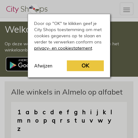
Togg
navig
Door op "OK" te klikken geef je
Welkom
City Shops toestemming om met
cookies gegevens op te slaan en
verder te verwerken conform ons
Op deze website vindt u een compleet overzicht van het
privacy- en cookiestatement
.
winkelaanbod in Almelo en omgeving.
OK
Afwijzen
Alle winkels in Almelo op alfabet
1
a
b
c
d
e
f
g
h
i
j
k
l
m
n
o
p
q
r
s
t
u
v
w
y
z