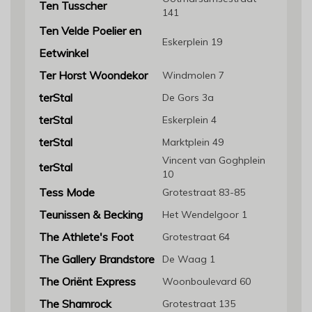
Ten Tusscher
141
Ten Velde Poelier en
Eskerplein 19
Eetwinkel
Ter Horst Woondekor
Windmolen 7
terStal
De Gors 3a
terStal
Eskerplein 4
terStal
Marktplein 49
Vincent van Goghplein
terStal
10
Tess Mode
Grotestraat 83-85
Teunissen & Becking
Het Wendelgoor 1
The Athlete's Foot
Grotestraat 64
The Gallery Brandstore
De Waag 1
The Oriënt Express
Woonboulevard 60
The Shamrock
Grotestraat 135