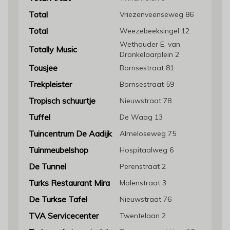
Total
Vriezenveenseweg 86
Total
Weezebeeksingel 12
Wethouder E. van
Totally Music
Dronkelaarplein 2
Tousjee
Bornsestraat 81
Trekpleister
Bornsestraat 59
Tropisch schuurtje
Nieuwstraat 78
Tuffel
De Waag 13
Tuincentrum De Aadijk
Almeloseweg 75
Tuinmeubelshop
Hospitaalweg 6
De Tunnel
Perenstraat 2
Turks Restaurant Mira
Molenstraat 3
De Turkse Tafel
Nieuwstraat 76
TVA Servicecenter
Twentelaan 2