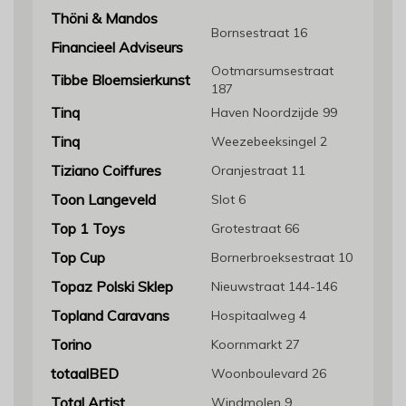
Thöni & Mandos
Bornsestraat 16
Financieel Adviseurs
Ootmarsumsestraat
Tibbe Bloemsierkunst
187
Tinq
Haven Noordzijde 99
Tinq
Weezebeeksingel 2
Tiziano Coiffures
Oranjestraat 11
Toon Langeveld
Slot 6
Top 1 Toys
Grotestraat 66
Top Cup
Bornerbroeksestraat 10
Topaz Polski Sklep
Nieuwstraat 144-146
Topland Caravans
Hospitaalweg 4
Torino
Koornmarkt 27
totaalBED
Woonboulevard 26
Total Artist
Windmolen 9