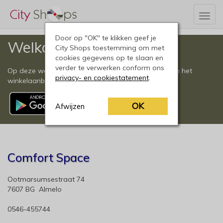
Togg
navig
Door op "OK" te klikken geef je
Welkom
City Shops toestemming om met
cookies gegevens op te slaan en
verder te verwerken conform ons
Op deze website vindt u een compleet overzicht van het
privacy- en cookiestatement
.
winkelaanbod in Almelo en omgeving.
OK
Afwijzen
Comfort Space
Ootmarsumsestraat 74
7607 BG Almelo
0546-455744