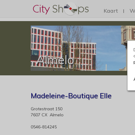
Kaart
W
|
Almelo
Madeleine-Boutique Elle
Grotestraat 150
7607 CX Almelo
0546-814245