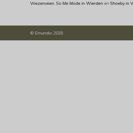
Vriezenveen
,
So Me Mode in Wierden
en
Shoeby in 
©
Emundio
2026