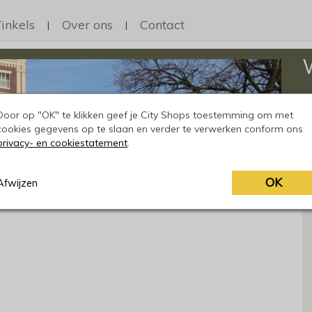
inkels
Over ons
Contact
|
|
Op
h
Door op "OK" te klikken geef je City Shops toestemming om met
cookies gegevens op te slaan en verder te verwerken conform ons
privacy- en cookiestatement
.
OK
Afwijzen