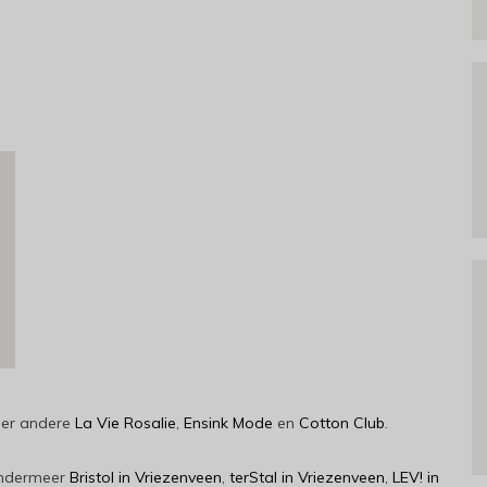
der andere
La Vie Rosalie
,
Ensink Mode
en
Cotton Club
.
 ondermeer
Bristol in Vriezenveen
,
terStal in Vriezenveen
,
LEV! in